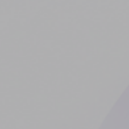
Vaktinde Ye’yi Raftan İndirdim
YAZILIM
TEMMUZ 31, 2026
/
0 COMMENTS
/
Bir Yazılımcı Olarak Kullandığım Terminal Araçları
YAZILIM
TEMMUZ 29, 2026
/
0 COMMENTS
/
Mobil Oyun Sektörü Araştırma Dokümanı
YAZILIM
AĞUSTOS 3, 2026
/
0 COMMENTS
/