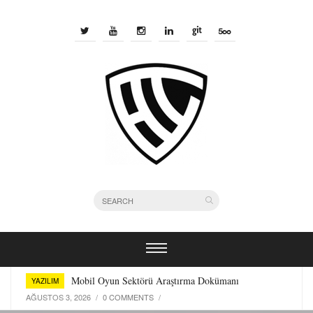
Bir Yazılımcı Olarak Kullandığım Terminal Araçları
YAZILIM
TEMMUZ 29, 2026
/
0 COMMENTS
/
Mobil Oyun Sektörü Araştırma Dokümanı
YAZILIM
AĞUSTOS 3, 2026
/
0 COMMENTS
/