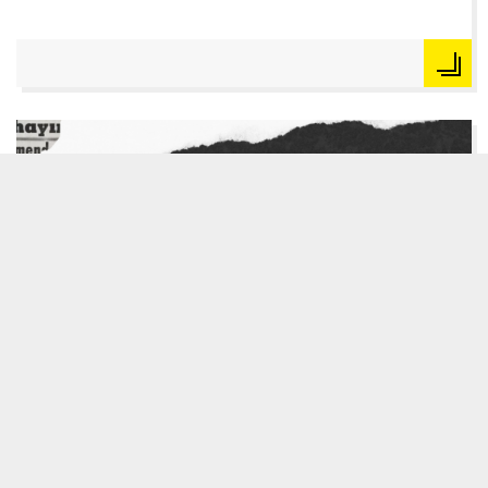
KÜLTÜR ŞOKU
İdeolojik Kavramlar BÖLÜM 5 –
Darbeye Giden Sürecin Detayları