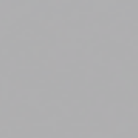
Vaktinde Ye’yi Raftan İndirdim
YAZILIM
TEMMUZ 31, 2026
/
0 COMMENTS
/
Bir Yazılımcı Olarak Kullandığım Terminal Araçları
YAZILIM
TEMMUZ 29, 2026
/
0 COMMENTS
/
Mobil Oyun Sektörü Araştırma Dokümanı
YAZILIM
AĞUSTOS 3, 2026
/
0 COMMENTS
/