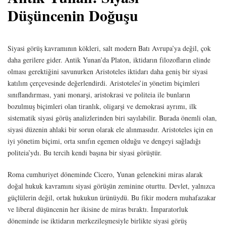
Düşüncenin Doğuşu
Siyasi görüş kavramının kökleri, salt modern Batı Avrupa’ya değil, çok
daha gerilere gider. Antik Yunan’da Platon, iktidarın filozofların elinde
olması gerektiğini savunurken Aristoteles iktidarı daha geniş bir siyasi
katılım çerçevesinde değerlendirdi. Aristoteles’in yönetim biçimleri
sınıflandırması, yani monarşi, aristokrasi ve politeia ile bunların
bozulmuş biçimleri olan tiranlık, oligarşi ve demokrasi ayrımı, ilk
sistematik siyasi görüş analizlerinden biri sayılabilir. Burada önemli olan,
siyasi düzenin ahlaki bir sorun olarak ele alınmasıdır. Aristoteles için en
iyi yönetim biçimi, orta sınıfın egemen olduğu ve dengeyi sağladığı
politeia’ydı. Bu tercih kendi başına bir siyasi görüştür.
Roma cumhuriyet döneminde Cicero, Yunan gelenekini miras alarak
doğal hukuk kavramını siyasi görüşün zeminine oturttu. Devlet, yalnızca
güçlülerin değil, ortak hukukun ürünüydü. Bu fikir modern muhafazakar
ve liberal düşüncenin her ikisine de miras bıraktı. İmparatorluk
döneminde ise iktidarın merkezileşmesiyle birlikte siyasi görüş