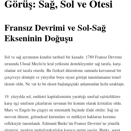
Görüş: Sağ, Sol ve Ötesi
Fransız Devrimi ve Sol-Sağ
Ekseninin Doğuşu
Sol ve sağ ayrımının kendisi tarihsel bir kazadır. 1789 Fransız Devrimi
sırasında Ulusal Meclis’te kral yetkisini destekleyenler sağ tarafa, karşı
olanlar sol tarafa oturdu. Bu fiziksel düzenleme zamanla kavramsal bir
çerçeveye dönüştü ve yüzyıllar boyu siyasi görüşü tanımlamanın temel
ekseni oldu. Ne var ki bu eksen başlangıçtaki anlamından hızla uzaklaştı.
19. yüzyılda sol, endüstri kapitalizminin yarattığı sınıfsal eşitsizliklere
karşı işçi sınıfının çıkarlarını savunan bir konum olarak kristalize oldu.
Marx ve Engels bu çizgiyi en sistematik biçimde ifade ettiler. Sağ ise
mevcut düzeni, geleneksel kurumları ve mülkiyet haklarını koruma
refleksiyle tanımlandı. Edmund Burke’ün Fransız Devrimi’ne yönelik
eleştirisi, modern muhafazakarlığın kurucu metni sayılır. Burke, soyut