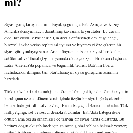
mi?
Siyasi görüş tartışmalarının büyük çoğunluğu Batı Avrupa ve Kuzey
Amerika deneyiminden damıtılmış kavramlarla yürütülür. Bu durum
ciddi bir kısıtlılık barındırır. Çin’deki Konfüçyüsçü devlet geleneği,
bireysel haklar yerine toplumsal uyumu ve hiyerarşiyi öne çıkaran bir
siyasi görüş anlayışı sunar. Arap dünyasında İslamcı siyasi hareketler,
seküler sol ve liberal çizginin yanında oldukça özgün bir eksen oluşturur.
Latin Amerika’da popülizm ve bağımlılık teorisi, Batı’nın liberal-
muhafazakar ikiliğine tam oturtulamayan siyasi görüşlerin zeminini
hazırladı.
Türkiye özelinde ele alındığında, Osmanlı’nın çöküşünden Cumhuriyet’in
kuruluşuna uzanan dönem kendi içinde özgün bir siyasi görüş eksenini
beraberinde getirdi. Laik-devletçi Kemalist çizgi, İslamcı hareketler, Türk
milliyetçiliği, sol ve sosyal demokrat akımlar; Batı’daki kategorilerle
örtüşen ama özgün dinamikler de taşıyan bir siyasi harita oluşturdu. Bu
haritayı doğru okuyabilmek için yalnızca global şablona bakmak yetmez;
tarihsel bağlamı ve toplumsal dinamikleri de dikkate almak gerekir.