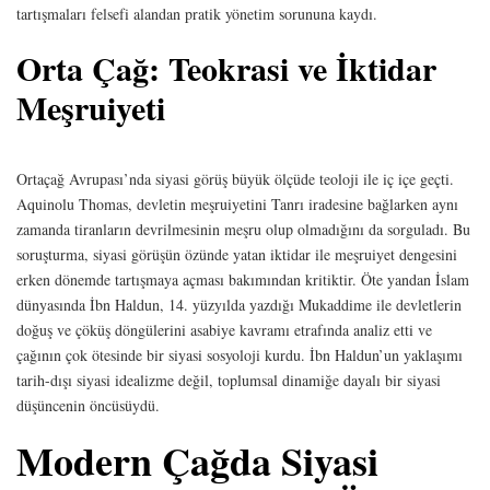
tartışmaları felsefi alandan pratik yönetim sorununa kaydı.
Orta Çağ: Teokrasi ve İktidar
Meşruiyeti
Ortaçağ Avrupası’nda siyasi görüş büyük ölçüde teoloji ile iç içe geçti.
Aquinolu Thomas, devletin meşruiyetini Tanrı iradesine bağlarken aynı
zamanda tiranların devrilmesinin meşru olup olmadığını da sorguladı. Bu
soruşturma, siyasi görüşün özünde yatan iktidar ile meşruiyet dengesini
erken dönemde tartışmaya açması bakımından kritiktir. Öte yandan İslam
dünyasında İbn Haldun, 14. yüzyılda yazdığı Mukaddime ile devletlerin
doğuş ve çöküş döngülerini asabiye kavramı etrafında analiz etti ve
çağının çok ötesinde bir siyasi sosyoloji kurdu. İbn Haldun’un yaklaşımı
tarih-dışı siyasi idealizme değil, toplumsal dinamiğe dayalı bir siyasi
düşüncenin öncüsüydü.
Modern Çağda Siyasi