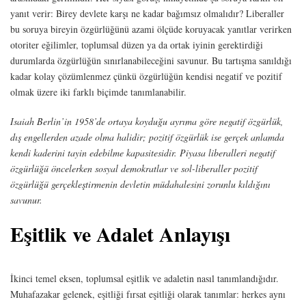
yanıt verir: Birey devlete karşı ne kadar bağımsız olmalıdır? Liberaller
bu soruya bireyin özgürlüğünü azami ölçüde koruyacak yanıtlar verirken
otoriter eğilimler, toplumsal düzen ya da ortak iyinin gerektirdiği
durumlarda özgürlüğün sınırlanabileceğini savunur. Bu tartışma sanıldığı
kadar kolay çözümlenmez çünkü özgürlüğün kendisi negatif ve pozitif
olmak üzere iki farklı biçimde tanımlanabilir.
Isaiah Berlin’in 1958’de ortaya koyduğu ayrıma göre negatif özgürlük,
dış engellerden azade olma halidir; pozitif özgürlük ise gerçek anlamda
kendi kaderini tayin edebilme kapasitesidir. Piyasa liberalleri negatif
özgürlüğü öncelerken sosyal demokratlar ve sol-liberaller pozitif
özgürlüğü gerçekleştirmenin devletin müdahalesini zorunlu kıldığını
savunur.
Eşitlik ve Adalet Anlayışı
İkinci temel eksen, toplumsal eşitlik ve adaletin nasıl tanımlandığıdır.
Muhafazakar gelenek, eşitliği fırsat eşitliği olarak tanımlar: herkes aynı