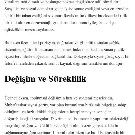
kurallara tabi olmalı ve başlangıç noktası değil süreç adil olmalıdır.
Sosyalist ve sosyal demokrat gelenek ise sonuç eşitliğini veya en azından
belirli bir taban eşitliğini savunur. Rawls’ın fark ilkesi bu eksende kritik
bir katkıdır: en dezavantajlı grupların durumunu iyileştirmedikçe
eşitsizlikler meşru sayılamaz.
Bu eksen üzerindeki pozisyon, doğrudan vergi politikasından sağlık
sistemine, eğitim finansmanından emek hukukuna kadar uzanan pratik
siyasi tercihlerle doğrudan bağlantılıdır. Dolayısıyla siyasi görüş soyut bir
felsefi meseleden çıkarak somut kaynak dağılımı tercihlerine dönüşür.
Değişim ve Süreklilik
Üçüncü eksen, toplumsal değişimin hızı ve yöntemi meselesidir.
Muhafazakar siyasi görüş, var olan kurumların birikimli bilgeliğe sahip
olduğunu ve hızlı, köklü değişimlerin hesaplanmayan sonuçlar
doğurabileceğini vurgular. Devrimci sol ise mevcut yapıların adaletsizliği
meşrulaştırdığını ve köklü bir dönüşüm olmaksızın gerçek adaletin
sağlanamayacağını savunur. Liberal reformizm ise bu ikisi arasında bir