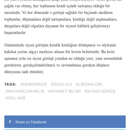
çağda var olmuş, her toplumun kendi içinde tartışmış olduğu bir
meseledir. Ve her dönemde o görüşü sağlıklı bir biçimde sürdüren
toplumlar, düşmanlara değil tartışmalara, kimliğe değil argümanlara,
duygulara değil olgulara dayanan bir siyaset kültürü geliştirmeyi
başaranlardır.
Günümüzde siyasi görüşün kimlik kimliğine dönüşmesi ve söylemin
hakikat yerine algıyı merkeze alması bir krizin belirtisidir. Bu krizi
aşmanın yolu ise siyasi görüşü yeniden ne olduğu yere, yani sorumluluk
gerektiren, gerekçelendirilmesi ve savunulması gereken düşünce
dünyasına iade etmektir.
TAGS:
#DEMOKRASI
#IDEOLOJI
#LIBERALIZM
#MUHAFAZAKARLIK
#SIYASET BILIMI
#SIYASI GÖRÜŞ
#SOL SAĞ
Share on Facebook