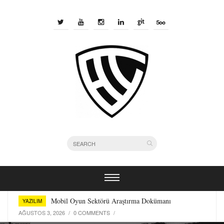
Bir Yazılımcı Olarak Kullandığım Terminal Araçları
YAZILIM
TEMMUZ 29, 2026
/
0 COMMENTS
/
Mobil Oyun Sektörü Araştırma Dokümanı
YAZILIM
AĞUSTOS 3, 2026
/
0 COMMENTS
/