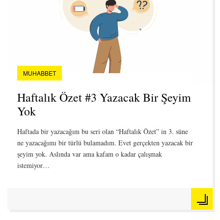
MUHABBET
Haftalık Özet #3 Yazacak Bir Şeyim
Yok
Haftada bir yazacağım bu seri olan “Haftalık Özet” in 3. süne
ne yazacağımı bir türlü bulamadım. Evet gerçekten yazacak bir
şeyim yok. Aslında var ama kafam o kadar çalışmak
istemiyor…