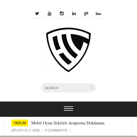
Bir Yazılımcı Olarak Kullandığım Terminal Araçları
YAZILIM
TEMMUZ 29, 2026
/
0 COMMENTS
/
Mobil Oyun Sektörü Araştırma Dokümanı
YAZILIM
AĞUSTOS 3, 2026
/
0 COMMENTS
/