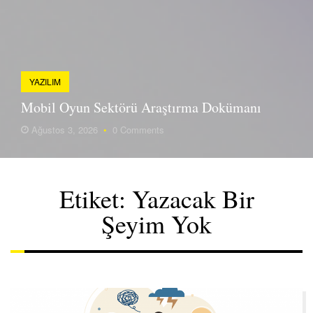
YAZILIM
Mobil Oyun Sektörü Araştırma Dokümanı
Ağustos 3, 2026
•
0 Comments
Etiket:
Yazacak Bir
Şeyim Yok