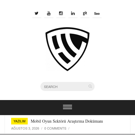
Bir Yazılımcı Olarak Kullandığım Terminal Araçları
YAZILIM
TEMMUZ 29, 2026
/
0 COMMENTS
/
Mobil Oyun Sektörü Araştırma Dokümanı
YAZILIM
AĞUSTOS 3, 2026
/
0 COMMENTS
/