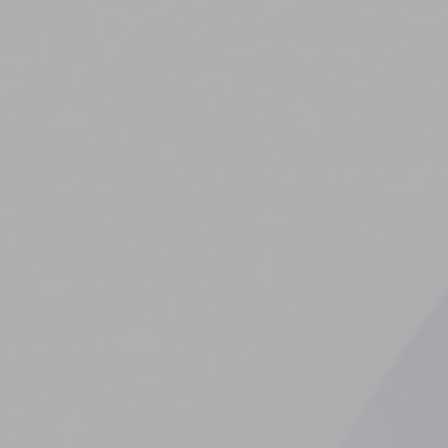
Vaktinde Ye’yi Raftan İndirdim
YAZILIM
TEMMUZ 31, 2026
/
0 COMMENTS
/
Bir Yazılımcı Olarak Kullandığım Terminal Araçları
YAZILIM
TEMMUZ 29, 2026
/
0 COMMENTS
/
Mobil Oyun Sektörü Araştırma Dokümanı
YAZILIM
AĞUSTOS 3, 2026
/
0 COMMENTS
/