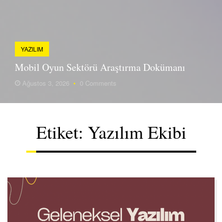
YAZILIM
Mobil Oyun Sektörü Araştırma Dokümanı
Ağustos 3, 2026
•
0 Comments
Etiket:
Yazılım Ekibi