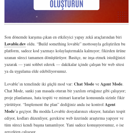
Son dönemde karşıma çıkan en etkileyici yapay zekâ araçlarından biri
Lovable.dev
oldu. “Build something lovable” mottosuyla geliştirilen bu
platform, sadece kod yazmayı kolaylaştırmakla kalmıyor; fikirden ürüne
uzanan süreci tamamen dönüştürüyor. Basitçe, ne inşa etmek istediğinizi
yazarak — yani sohbet ederek — dakikalar içinde çalışan bir web sitesi
ya da uygulama elde edebiliyorsunuz.
Chat Mode
Agent Mode
Lovable’ın temelinde iki güçlü mod var:
ve
.
Chat Mode, sanki yan masada oturan bir yazılım ortağınız gibi çalışıyor;
proje planlaması, hata tespiti ve mimari kararlar konusunda sizinle fikir
Agent
yürütüyor. “Implement the plan” dediğiniz anda ise kontrol
Mode
’a geçiyor. Bu modda Lovable dosyalarınızı okuyor, hataları tespit
ediyor, kodları düzenliyor, gerekirse web üzerinde araştırma yapıyor ve
tüm süreci kendi başına tamamlıyor. Yani sadece konuşuyorsunuz, o ise
gerçekten çalışıyor.