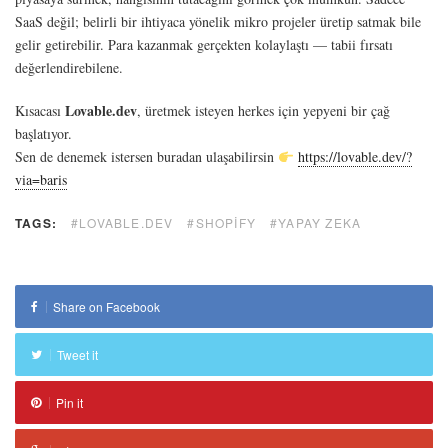
SaaS değil; belirli bir ihtiyaca yönelik mikro projeler üretip satmak bile
gelir getirebilir. Para kazanmak gerçekten kolaylaştı — tabii fırsatı
değerlendirebilene.
Lovable.dev
Kısacası
, üretmek isteyen herkes için yepyeni bir çağ
başlatıyor.
Sen de denemek istersen buradan ulaşabilirsin
https://lovable.dev/?
via=baris
TAGS:
#LOVABLE.DEV
#SHOPIFY
#YAPAY ZEKA
Share on Facebook
Tweet it
Pin it