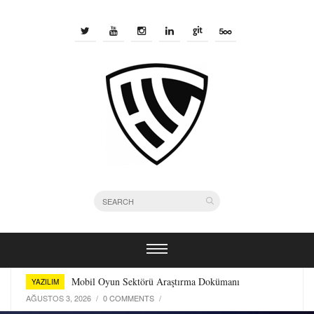
Bir Yazılımcı Olarak Kullandığım Terminal Araçları
YAZILIM
TEMMUZ 29, 2026
/
0 COMMENTS
/
Mobil Oyun Sektörü Araştırma Dokümanı
YAZILIM
AĞUSTOS 3, 2026
/
0 COMMENTS
/