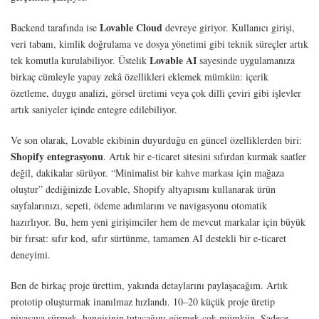
Lovable Cloud
Backend tarafında ise
devreye giriyor. Kullanıcı girişi,
veri tabanı, kimlik doğrulama ve dosya yönetimi gibi teknik süreçler artık
Lovable AI
tek komutla kurulabiliyor. Üstelik
sayesinde uygulamanıza
birkaç cümleyle yapay zekâ özellikleri eklemek mümkün: içerik
özetleme, duygu analizi, görsel üretimi veya çok dilli çeviri gibi işlevler
artık saniyeler içinde entegre edilebiliyor.
Ve son olarak, Lovable ekibinin duyurduğu en güncel özelliklerden biri:
Shopify entegrasyonu
. Artık bir e-ticaret sitesini sıfırdan kurmak saatler
değil, dakikalar sürüyor. “Minimalist bir kahve markası için mağaza
oluştur” dediğinizde Lovable, Shopify altyapısını kullanarak ürün
sayfalarınızı, sepeti, ödeme adımlarını ve navigasyonu otomatik
hazırlıyor. Bu, hem yeni girişimciler hem de mevcut markalar için büyük
bir fırsat: sıfır kod, sıfır sürtünme, tamamen AI destekli bir e-ticaret
deneyimi.
Ben de birkaç proje ürettim, yakında detaylarını paylaşacağım. Artık
prototip oluşturmak inanılmaz hızlandı. 10–20 küçük proje üretip
piyasaya sürmek, hangisinin tutacağını görmek çok mümkün. Sadece