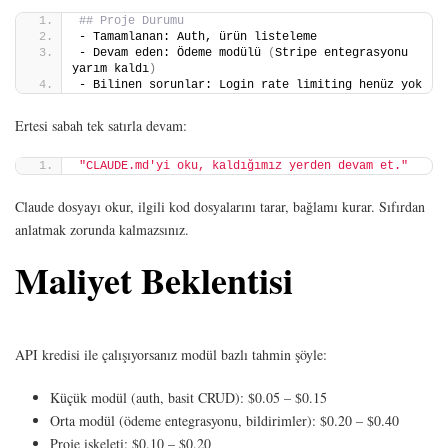
## Proje Durumu
- Tamamlanan: Auth, ürün listeleme
- Devam eden: Ödeme modülü 
(
Stripe entegrasyonu 
yarım kaldı
)
- Bilinen sorunlar: Login rate limiting henüz yok
Ertesi sabah tek satırla devam:
"CLAUDE.md'yi oku, kaldığımız yerden devam et."
Claude dosyayı okur, ilgili kod dosyalarını tarar, bağlamı kurar. Sıfırdan
anlatmak zorunda kalmazsınız.
Maliyet Beklentisi
API kredisi ile çalışıyorsanız modül bazlı tahmin şöyle:
Küçük modül (auth, basit CRUD): $0.05 – $0.15
Orta modül (ödeme entegrasyonu, bildirimler): $0.20 – $0.40
Proje iskeleti: $0.10 – $0.20