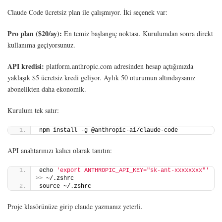
Claude Code ücretsiz plan ile çalışmıyor. İki seçenek var:
Pro plan ($20/ay):
En temiz başlangıç noktası. Kurulumdan sonra direkt
kullanıma geçiyorsunuz.
API kredisi:
platform.anthropic.com adresinden hesap açtığınızda
yaklaşık $5 ücretsiz kredi geliyor. Aylık 50 oturumun altındaysanız
abonelikten daha ekonomik.
Kurulum tek satır:
npm install -g @anthropic-ai/claude-code
API anahtarınızı kalıcı olarak tanıtın:
echo 
'export ANTHROPIC_API_KEY="sk-ant-xxxxxxxx"'
>>
 ~/.zshrc
source ~/.zshrc
Proje klasörünüze girip claude yazmanız yeterli.