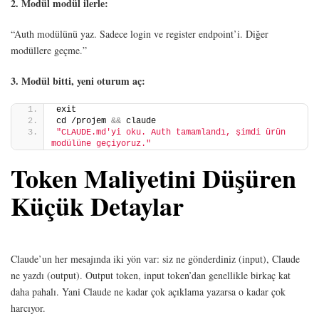
2. Modül modül ilerle:
“Auth modülünü yaz. Sadece login ve register endpoint’i. Diğer
modüllere geçme.”
3. Modül bitti, yeni oturum aç:
exit
cd /projem 
&&
 claude
"CLAUDE.md'yi oku. Auth tamamlandı, şimdi ürün 
modülüne geçiyoruz."
Token Maliyetini Düşüren
Küçük Detaylar
Claude’un her mesajında iki yön var: siz ne gönderdiniz (input), Claude
ne yazdı (output). Output token, input token’dan genellikle birkaç kat
daha pahalı. Yani Claude ne kadar çok açıklama yazarsa o kadar çok
harcıyor.