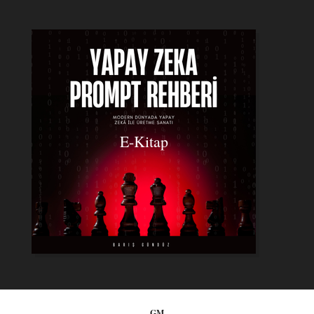
E-Kitap
GM