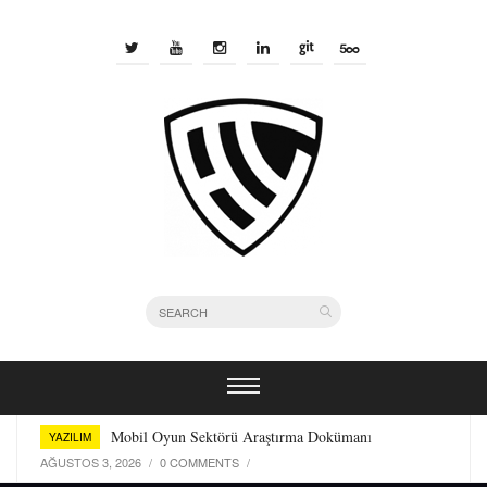
Bir Yazılımcı Olarak Kullandığım Terminal Araçları
YAZILIM
TEMMUZ 29, 2026
/
0 COMMENTS
/
Mobil Oyun Sektörü Araştırma Dokümanı
YAZILIM
AĞUSTOS 3, 2026
/
0 COMMENTS
/