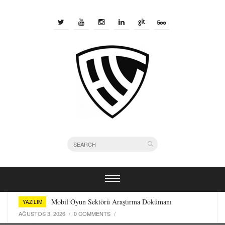
Bir Yazılımcı Olarak Kullandığım Terminal Araçları
YAZILIM
TEMMUZ 29, 2026
/
0 COMMENTS
/
Mobil Oyun Sektörü Araştırma Dokümanı
YAZILIM
AĞUSTOS 3, 2026
/
0 COMMENTS
/