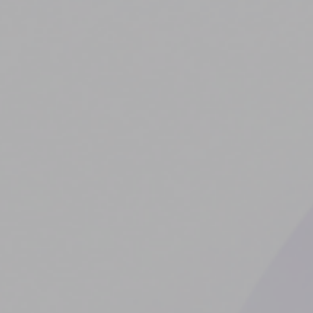
Vaktinde Ye’yi Raftan İndirdim
YAZILIM
TEMMUZ 31, 2026
/
0 COMMENTS
/
Bir Yazılımcı Olarak Kullandığım Terminal Araçları
YAZILIM
TEMMUZ 29, 2026
/
0 COMMENTS
/
Mobil Oyun Sektörü Araştırma Dokümanı
YAZILIM
AĞUSTOS 3, 2026
/
0 COMMENTS
/