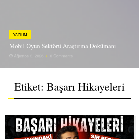
YAZILIM
Mobil Oyun Sektörü Araştırma Dokümanı
Ağustos 3, 2026
•
0 Comments
Etiket:
Başarı Hikayeleri