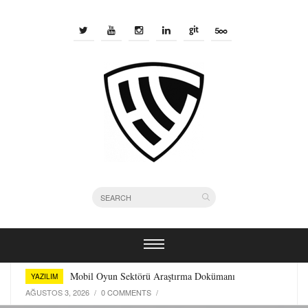
Bir Yazılımcı Olarak Kullandığım Terminal Araçları
YAZILIM
TEMMUZ 29, 2026
/
0 COMMENTS
/
Mobil Oyun Sektörü Araştırma Dokümanı
YAZILIM
AĞUSTOS 3, 2026
/
0 COMMENTS
/