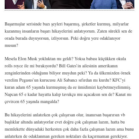
Başarmışlar serisinde bazı şeyleri başarmış, şirketler kurmuş, milyarlar
kazanmış insanların başarı hikayelerini anlatıyorum. Zaten sürekli sen de
orada burada duyuyorsun, izliyorsun. Peki doğru yere odaklanıyor
musun?
Mesela Elon Musk yokluktan mı geldi? Yoksa babası küçükken okula
rolls royce ile mi bırakıyordu? Bill Gates’in ailesinin amerikanın
zenginlerinden olduğunu biliyor muydun peki? Ya da ülkemizden örnek
verelim Pegasus’un kurucusu Ali Sabancı sıfırdan mı kurdu? KFC’yi
kuran adam 65 yaşında kurmuşmuş da ee ümidimizi kaybetmeyelimmiş.
Napcan 65 e kadar hayatta kalıp tavukçu mu açacaksın sen de? Kanat mı
çevircen 65 yaşında mangalda?
Bu hikayelerini anlatırken çok çalışırsan olur, inanırsan başarırsın vb
başlıklar altında anlatıyorlar evet doğru çok çalışman lazım, hatta bu
memlekette dünyadaki herkesten çok daha fazla çalışman lazım ama bunu
anlatırken de odaklanman gereken noktaları da kaçırmaman gerekiyor.