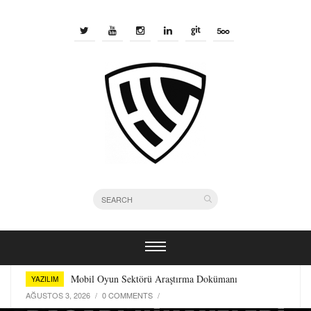
Bir Yazılımcı Olarak Kullandığım Terminal Araçları
YAZILIM
TEMMUZ 29, 2026
/
0 COMMENTS
/
Mobil Oyun Sektörü Araştırma Dokümanı
YAZILIM
AĞUSTOS 3, 2026
/
0 COMMENTS
/