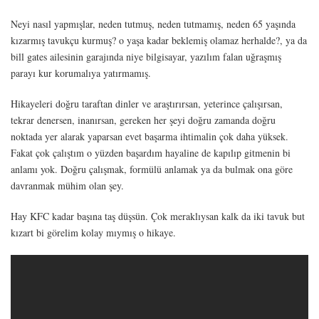
Neyi nasıl yapmışlar, neden tutmuş, neden tutmamış, neden 65 yaşında
kızarmış tavukçu kurmuş? o yaşa kadar beklemiş olamaz herhalde?, ya da
bill gates ailesinin garajında niye bilgisayar, yazılım falan uğraşmış
parayı kur korumalıya yatırmamış.
Hikayeleri doğru taraftan dinler ve araştırırsan, yeterince çalışırsan,
tekrar denersen, inanırsan, gereken her şeyi doğru zamanda doğru
noktada yer alarak yaparsan evet başarma ihtimalin çok daha yüksek.
Fakat çok çalıştım o yüzden başardım hayaline de kapılıp gitmenin bi
anlamı yok. Doğru çalışmak, formülü anlamak ya da bulmak ona göre
davranmak mühim olan şey.
Hay KFC kadar başına taş düşsün. Çok meraklıysan kalk da iki tavuk but
kızart bi görelim kolay mıymış o hikaye.