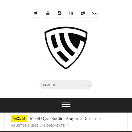
Bir Yazılımcı Olarak Kullandığım Terminal Araçları
YAZILIM
TEMMUZ 29, 2026
/
0 COMMENTS
/
Mobil Oyun Sektörü Araştırma Dokümanı
YAZILIM
AĞUSTOS 3, 2026
/
0 COMMENTS
/