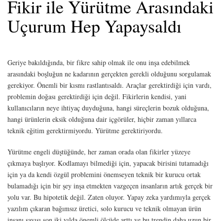
Fikir ile Yürütme Arasındaki
Uçurum Hep Yapaysaldı
Geriye bakıldığında, bir fikre sahip olmak ile onu inşa edebilmek
arasındaki boşluğun ne kadarının gerçekten gerekli olduğunu sorgulamak
gerekiyor. Önemli bir kısmı rastlantısaldı. Araçlar gerektirdiği için vardı,
problemin doğası gerektirdiği için değil. Fikirlerin kendisi, yani
kullanıcıların neye ihtiyaç duyduğuna, hangi süreçlerin bozuk olduğuna,
hangi ürünlerin eksik olduğuna dair içgörüler, hiçbir zaman yıllarca
teknik eğitim gerektirmiyordu. Yürütme gerektiriyordu.
Yürütme engeli düştüğünde, her zaman orada olan fikirler yüzeye
çıkmaya başlıyor. Kodlamayı bilmediği için, yapacak birisini tutamadığı
için ya da kendi özgül problemini önemseyen teknik bir kurucu ortak
bulamadığı için bir şey inşa etmekten vazgeçen insanların artık gerçek bir
yolu var. Bu hipotetik değil. Zaten oluyor. Yapay zeka yardımıyla gerçek
yazılım çıkaran bağımsız üretici, solo kurucu ve teknik olmayan ürün
insanı sayısı son iki yılda önemli ölçüde arttı ve bu trendin daha uzun bir