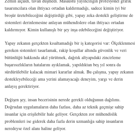
Zemin alçaldı, tavan düşmedi. Masaüstü yayıncılığın profesyonel grafik
tasarımcılara olan ihtiyacı ortadan kaldırmadığı, sadece kimin iyi bir
broşür üretebileceğini değiştirdiği gibi, yapay zeka destekli geliştirme de
sistemleri derinlemesine anlayan mühendislere olan ihtiyacı ortadan
kaldırmıyor. Kimin kullanışlı bir şey inşa edebileceğini değiştiriyor.
Yapay zekanın gerçekten kısaltamadığı bir iş kategorisi var: Ölçeklenmesi
gereken sistemleri tasarlamak, rakip koşullar altında güvenlik ve veri
bütünlüğü hakkında akıl yürütmek, dağıtık altyapıdaki zincirleme
başarısızlıkların hatalarını ayıklamak, yapıldıktan beş yıl sonra da
sürdürülebilir kalacak mimari kararlar almak. Bu çalışma, yapay zekanın
destekleyebileceği ama yerini alamayacağı deneyim, yargı ve derin
anlayış gerektiriyor.
Değişen şey, insan becerisinin nerede gerekli olduğunun dağılımı.
Doğrudan uygulamaların daha fazlası, daha az teknik geçmişe sahip
insanlar için erişilebilir hale geliyor. Gerçekten zor mühendislik
problemleri ise giderek daha fazla derin uzmanlığa sahip insanların
neredeyse özel alanı haline geliyor.