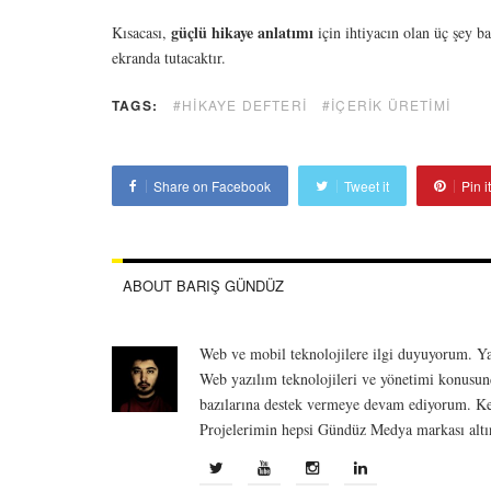
güçlü hikaye anlatımı
Kısacası,
için ihtiyacın olan üç şey ba
ekranda tutacaktır.
TAGS:
#HIKAYE DEFTERI
#İÇERIK ÜRETIMI
Share on Facebook
Tweet it
Pin it
ABOUT BARIŞ GÜNDÜZ
Web ve mobil teknolojilere ilgi duyuyorum. Yak
Web yazılım teknolojileri ve yönetimi konusun
bazılarına destek vermeye devam ediyorum. Kendi
Projelerimin hepsi Gündüz Medya markası altın