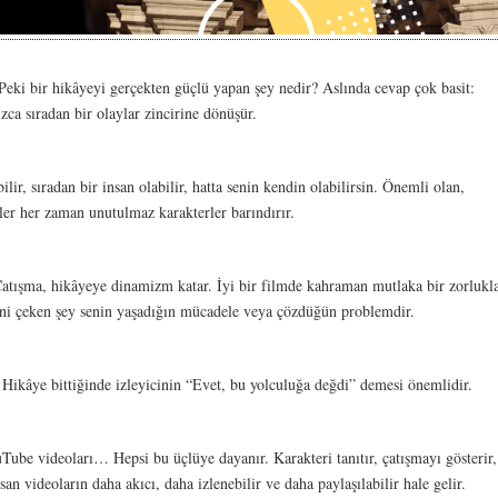
. Peki bir hikâyeyi gerçekten güçlü yapan şey nedir? Aslında cevap çok basit:
ca sıradan bir olaylar zincirine dönüşür.
lir, sıradan bir insan olabilir, hatta senin kendin olabilirsin. Önemli olan,
ler her zaman unutulmaz karakterler barındırır.
Çatışma, hikâyeye dinamizm katar. İyi bir filmde kahraman mutlaka bir zorlukl
sini çeken şey senin yaşadığın mücadele veya çözdüğün problemdir.
Hikâye bittiğinde izleyicinin “Evet, bu yolculuğa değdi” demesi önemlidir.
uTube videoları… Hepsi bu üçlüye dayanır. Karakteri tanıtır, çatışmayı gösterir,
n videoların daha akıcı, daha izlenebilir ve daha paylaşılabilir hale gelir.