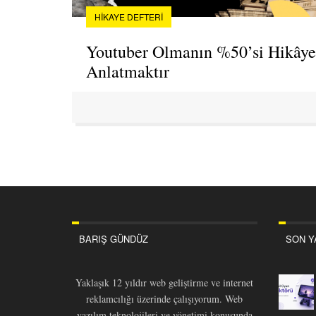
HIKAYE DEFTERI
Youtuber Olmanın %50’si Hikâye
Anlatmaktır
BARIŞ GÜNDÜZ
SON Y
Yaklaşık 12 yıldır web geliştirme ve internet
reklamcılığı üzerinde çalışıyorum. Web
yazılım teknolojileri ve yönetimi konusunda