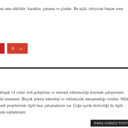
sit ama etkilidir: karakter, çatışma ve çözüm. Bu üçlü, izleyicini baştan sona
+1
laşık 14 yıldır web geliştirme ve internet reklamcılığı üzerinde çalışıyorum.
da uzmanım. Birçok şirkete teknoloji ve reklamcılık danışmanlığı verdim. Hâlâ
 projelerimle ilgili bazı çalışmalarım var. Çoğu içerik üreticiliği ile ilgili.
da toplanmıştır.
BARIŞ GÜNDÜZ POST