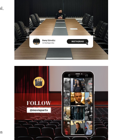
al,
en