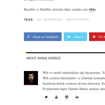
tıkla
Hayaller ve Hedefler serisinin diğer yazıları için
.
TAGS:
#AI GENERATED
#MOTIVASYON
Share on Facebook
Tweet it
Pin it
ABOUT BARIŞ GÜNDÜZ
Web ve mobil teknolojilere ilgi duyuyorum. Yak
Web yazılım teknolojileri ve yönetimi konusun
bazılarına destek vermeye devam ediyorum. Kendi
Projelerimin hepsi Gündüz Medya markası altın