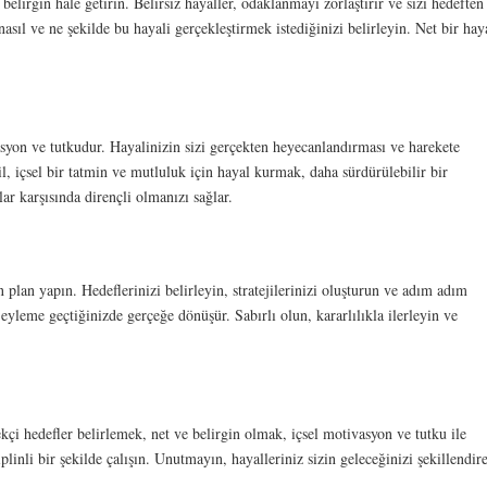
irgin hale getirin. Belirsiz hayaller, odaklanmayı zorlaştırır ve sizi hedeften
asıl ve ne şekilde bu hayali gerçekleştirmek istediğinizi belirleyin. Net bir hay
syon ve tutkudur. Hayalinizin sizi gerçekten heyecanlandırması ve harekete
l, içsel bir tatmin ve mutluluk için hayal kurmak, daha sürdürülebilir bir
ar karşısında dirençli olmanızı sağlar.
plan yapın. Hedeflerinizi belirleyin, stratejilerinizi oluşturun ve adım adım
yleme geçtiğinizde gerçeğe dönüşür. Sabırlı olun, kararlılıkla ilerleyin ve
çi hedefler belirlemek, net ve belirgin olmak, içsel motivasyon ve tutku ile
inli bir şekilde çalışın. Unutmayın, hayalleriniz sizin geleceğinizi şekillendir