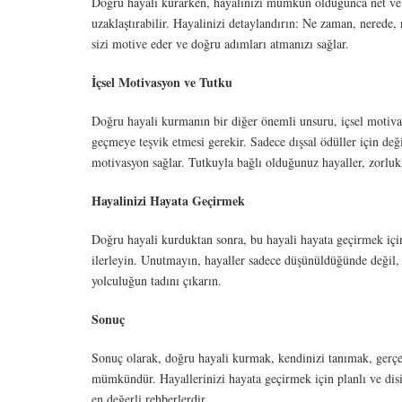
Doğru hayali kurarken, hayalinizi mümkün olduğunca net ve bel
uzaklaştırabilir. Hayalinizi detaylandırın: Ne zaman, nerede, n
sizi motive eder ve doğru adımları atmanızı sağlar.
İçsel Motivasyon ve Tutku
Doğru hayali kurmanın bir diğer önemli unsuru, içsel motiva
geçmeye teşvik etmesi gerekir. Sadece dışsal ödüller için deği
motivasyon sağlar. Tutkuyla bağlı olduğunuz hayaller, zorlukl
Hayalinizi Hayata Geçirmek
Doğru hayali kurduktan sonra, bu hayali hayata geçirmek için 
ilerleyin. Unutmayın, hayaller sadece düşünüldüğünde değil, e
yolculuğun tadını çıkarın.
Sonuç
Sonuç olarak, doğru hayali kurmak, kendinizi tanımak, gerçek
mümkündür. Hayallerinizi hayata geçirmek için planlı ve disipl
en değerli rehberlerdir.