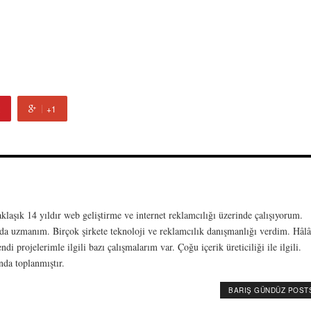
+1
laşık 14 yıldır web geliştirme ve internet reklamcılığı üzerinde çalışıyorum.
da uzmanım. Birçok şirkete teknoloji ve reklamcılık danışmanlığı verdim. Hâlâ
 projelerimle ilgili bazı çalışmalarım var. Çoğu içerik üreticiliği ile ilgili.
da toplanmıştır.
BARIŞ GÜNDÜZ POST