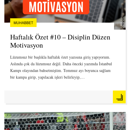
MUHABBET
Haftalık Özet #10 – Disiplin Düzen
Motivasyon
Lüzumsuz bir başlıkla haftalık özet yazısına giriş yapıyorum.
Aslında çok da lüzumsuz değil. Daha önceki yazımda İstanbul
Kampı olayından bahsetmiştim. Temmuz ayı boyunca sağlam
bir kampa girip, yapılacak işleri belirleyip,…