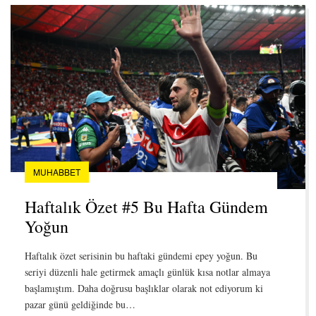
MUHABBET
Haftalık Özet #5 Bu Hafta Gündem
Yoğun
Haftalık özet serisinin bu haftaki gündemi epey yoğun. Bu
seriyi düzenli hale getirmek amaçlı günlük kısa notlar almaya
başlamıştım. Daha doğrusu başlıklar olarak not ediyorum ki
pazar günü geldiğinde bu…