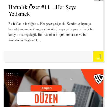
Haftalık Özet #11 – Her Şeye
Yetişmek
Bu haftanın başlığı bu. Her şeye yetişmek. Kendim çalışmaya
başladığımdan beri bazı şeyleri oturtmaya çalışıyorum. Tabi bu
kolay bir süreç değil. Belirsiz olan birçok nokta var ve bu
noktaları netleştirmek…