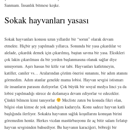
Sanmam. İnsanlık bitmese keşke.
Sokak hayvanları yasası
Sokak hayvanları konusu uzun yıllardır bir “sorun” olarak devam
etmekte. Hiçbir şey yapılmadı yıllarca. Sonunda bir yasa çıkardılar ve
alelade, çıkardık demek için çıkarılmış, baştan savma bir yasa. Eksikleri
çok lakin çıkarılması da bir yerden başlanmasına olanak sağlar diye
umuyorum. Aşırı hassas bir kitle var tabi. Hayvanları katletmeyin,
katiller, caniler vs… Aralarından çözüm önerisi sunanını, bir adım atanını
görmedim. Adım atanlar genelde mama lobisi. Hayvan sevgisi istismarı
ile insanların parasını dızlıyorlar. Çok büyük bir sosyal medya linci ya da
lobisi yapılmadığı sürece de dızlamaya devam ediyorlar ve edecekler.
Çünkü bilmem kimi tanıyorlar
Mecliste zaten bu konuda fikri olan,
bilgisi olan kimse de yok anladığım kadarıyla. Konu sadece hayvan katli
başlığında ilerliyor. Sokakta hayvanın sağlık koşullarını konuşan birini
göremedim henüz. Herkes vicdan mastürbasyonu ile aç bitir salam fırlatıp
hayvan sevgisinden bahsediyor. Bu hayvanın karaciğeri, böbreği bir