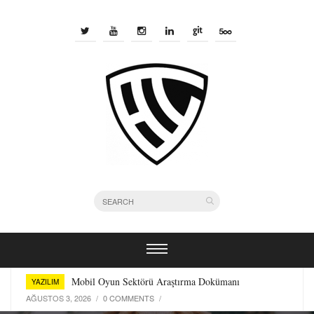
Bir Yazılımcı Olarak Kullandığım Terminal Araçları
YAZILIM
TEMMUZ 29, 2026
/
0 COMMENTS
/
Mobil Oyun Sektörü Araştırma Dokümanı
YAZILIM
AĞUSTOS 3, 2026
/
0 COMMENTS
/