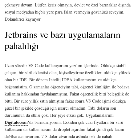
çekmeye devam. Lütfen keriz olmayın, devlet ve özel barınaklar dışında
sosyal medyadan hiçbir yere para falan vermeyin gözünüzü seveyim.
Dolandırıcı kaynıyor.
Jetbrains ve bazı uygulamaların
pahalılığı
Uzun süredir VS Code kullanıyorum yazılım işlerinde. Oldukça stabil
çalışan, bir sürü eklentisi olan, kişiselleştirme özellikleri oldukça yüksek
olan bir IDE. Bir dönem Intellij IDEA kullanmıştım ve oldukça
beğenmiştim. O zamanlar öğrenciyim tabi, öğrenci kimliğim ile bedava
kullanım hakkından faydalanmıştım. Fakat öğrencilik bitti beleşçilik de
bitti. Bir süre yıllık satın almıştım fakat sonra VS Code işimi oldukça
güzel bir şekilde çözdüğü için ısrarcı olmadım. Tabi doların son
durumunun da etkisi çok. Her şeye etkisi çok. Uygulamalarımı
Digitalocean
‘da barındırıyorum. Eskiden çok cüzi fiyatlara bir sürü
kullansam da kullanmasam da droplet açardım fakat şimdi çok lazım
değilse açamıyorum. 7-8 dolar civarında aslında pek de pahalı