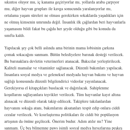
sıkıntısı oluyor mu, iç kanama geçiriyorlar mı, yollarda araba çarpıyor
mu, diğer hayvan grupları ile kavga sonucunda yaralanıyorlar mı,
ortalama yaşam süreleri ne olması gerekirken sokaklarda yaşadıkları için
ne olmuş kimsenin umrunda değil. İnsanlık ilk çağlardan beri hayvanlarla
yaşamasını bildi fakat bu çağda her şeyde olduğu gibi bu konuda da
sınıfta kaldı.
Yapılacak şey çok belli aslında ama birinin mama lobisinin çarkına
çomak sokacağını sanmam. Bütün belediyelere barınak desteği verilecek.
Bu barınaklara devletin veterinerleri atanacak. Bakıcılar yerleştirilecek.
Kaliteli mamalar ve vitaminler sağlanacak. Düzenli bakımları yapılacak.
İnsanlara sosyal medya ve geleneksel medyada hayvan bakımı ve hayvan
sağlığı konusunda düzenli bilgilendirici videolar yayınlanacak.
Gerekiyorsa el kitapçıkları basılacak ve dağıtılacak. Sahiplenme
koşullarını sağlayanlara teşvikler verilecek. Tüm hayvanlar kayıt altına
alınacak ve düzenli olarak takip edilecek. Takiplere takılanlardan
hayvanını sokağa atanı, bakımlarını aksatanları tespit edip onlara ciddi
cezalar verilecek. Ve kısırlaştırma politikaları ile ciddi bir popülasyon
artışının da önüne geçilecek. Önerim budur. Adım atılır mı? Yine
sanmam. Üç beş bilmemne paws isimli sosyal medya hırsızlarına peşkeş