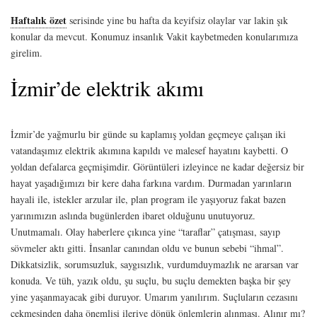
Haftalık özet
serisinde yine bu hafta da keyifsiz olaylar var lakin şık
konular da mevcut. Konumuz insanlık Vakit kaybetmeden konularımıza
girelim.
İzmir’de elektrik akımı
İzmir’de yağmurlu bir günde su kaplamış yoldan geçmeye çalışan iki
vatandaşımız elektrik akımına kapıldı ve malesef hayatını kaybetti. O
yoldan defalarca geçmişimdir. Görüntüleri izleyince ne kadar değersiz bir
hayat yaşadığımızı bir kere daha farkına vardım. Durmadan yarınların
hayali ile, istekler arzular ile, plan program ile yaşıyoruz fakat bazen
yarınımızın aslında bugünlerden ibaret olduğunu unutuyoruz.
Unutmamalı. Olay haberlere çıkınca yine “taraflar” çatışması, sayıp
sövmeler aktı gitti. İnsanlar canından oldu ve bunun sebebi “ihmal”.
Dikkatsizlik, sorumsuzluk, saygısızlık, vurdumduymazlık ne ararsan var
konuda. Ve tüh, yazık oldu, şu suçlu, bu suçlu demekten başka bir şey
yine yaşanmayacak gibi duruyor. Umarım yanılırım. Suçluların cezasını
çekmesinden daha önemlisi ileriye dönük önlemlerin alınması. Alınır mı?