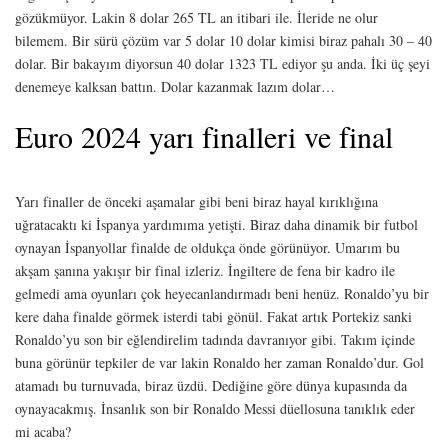
gözükmüyor. Lakin 8 dolar 265 TL an itibari ile. İleride ne olur
bilemem. Bir sürü çözüm var 5 dolar 10 dolar kimisi biraz pahalı 30 – 40
dolar. Bir bakayım diyorsun 40 dolar 1323 TL ediyor şu anda. İki üç şeyi
denemeye kalksan battın. Dolar kazanmak lazım dolar…
Euro 2024 yarı finalleri ve final
Yarı finaller de önceki aşamalar gibi beni biraz hayal kırıklığına
uğratacaktı ki İspanya yardımıma yetişti. Biraz daha dinamik bir futbol
oynayan İspanyollar finalde de oldukça önde görünüyor. Umarım bu
akşam şanına yakışır bir final izleriz. İngiltere de fena bir kadro ile
gelmedi ama oyunları çok heyecanlandırmadı beni henüz. Ronaldo’yu bir
kere daha finalde görmek isterdi tabi gönül. Fakat artık Portekiz sanki
Ronaldo’yu son bir eğlendirelim tadında davranıyor gibi. Takım içinde
buna görünür tepkiler de var lakin Ronaldo her zaman Ronaldo’dur. Gol
atamadı bu turnuvada, biraz üzdü. Dediğine göre dünya kupasında da
oynayacakmış. İnsanlık son bir Ronaldo Messi düellosuna tanıklık eder
mi acaba?