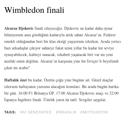
Wimbledon finali
Alcaraz Djokovic
finali izleyeceğiz. Djokovic ne kadar daha oynar
bilmiyorum ama gördüğüm kadarıyla artık sahne Alcaraz’ın. Federer
emekli olduğundan beri bir klas eksiği yaşıyorum izlerken. Arada yırtıcı
bazı arkadaşlar çıkıyor sahneye fakat uzun yıllar bu kadar üst seviye
oynayabilecek, kaliteyi sunacak, rekabeti yaşatacak biri var mı yeni
nesilde emin değilim. Alcaraz’ın karşısına yine bir İsviçre’li beyefendi
çıkar mı acaba?
Haftalık özet
bu kadar. Özetin çoğu yine bugüne ait. Güzel maçlar
izlersem haftayanın yazısına alacağım konuları. Bu arada bugün harika
bir gün. 16:00 F1 Britanya GP, 17:00 Alcaraz Djokovic maçı ve 22:00
İspanya İngiltere finali. Üstelik yarın da tatil. Sevgiler saygılar.
TAGS:
#AI GENERATED
#INSANLIK
#MOTIVASYON