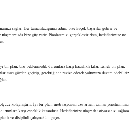
mamızı sağlar. Her tamamladığımız adım, bize küçük başarılar getirir ve
 ulaşmamızda bize güç verir. Planlarımızı gerçekleştirirken, hedeflerimize ne
ar.
i bir plan, bizi beklenmedik durumlara karşı hazırlıklı kılar. Esnek bir plan,
nlarımızı gözden geçirip, gerektiğinde revize ederek yolumuza devam edebiliriz
ğlar.
çüde kolaylaştırır. İyi bir plan, motivasyonumuzu artırır, zaman yönetimimizi
k durumlara karşı esneklik kazandırır. Hedeflerinize ulaşmak istiyorsanız, sağlam
lanlı ve disiplinli çalışmaktan geçer.