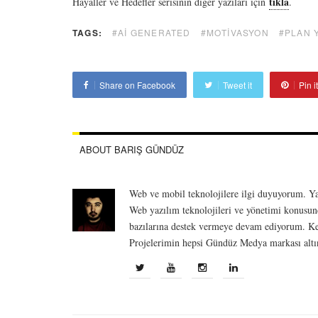
tıkla
Hayaller ve Hedefler serisinin diğer yazıları için
.
TAGS:
#AI GENERATED
#MOTIVASYON
#PLAN 
Share on Facebook
Tweet it
Pin it
ABOUT BARIŞ GÜNDÜZ
Web ve mobil teknolojilere ilgi duyuyorum. Yak
Web yazılım teknolojileri ve yönetimi konusun
bazılarına destek vermeye devam ediyorum. Kendi
Projelerimin hepsi Gündüz Medya markası altın