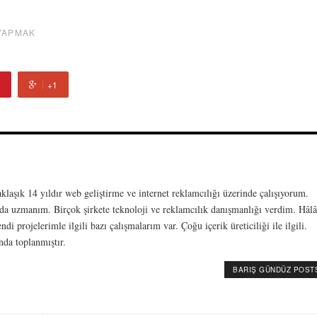
YAPMAK
+1
laşık 14 yıldır web geliştirme ve internet reklamcılığı üzerinde çalışıyorum.
da uzmanım. Birçok şirkete teknoloji ve reklamcılık danışmanlığı verdim. Hâlâ
 projelerimle ilgili bazı çalışmalarım var. Çoğu içerik üreticiliği ile ilgili.
da toplanmıştır.
BARIŞ GÜNDÜZ POST