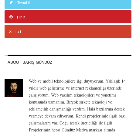
Tweet it
Pin it
+1
ABOUT BARIŞ GÜNDÜZ
Web ve mobil teknolojilere ilgi duyuyorum. Yaklaşık 14
yıldır web geliştirme ve internet reklamcılığı üzerinde
çalışıyorum. Web yazılım teknolojileri ve yönetimi
konusunda uzmanım. Birçok şirkete teknoloji ve
reklamcılık danışmanlığı verdim. Hâlâ bazılarına destek
vermeye devam ediyorum. Kendi projelerimle ilgili bazı
çalışmalarım var. Çoğu içerik üreticiliği ile ilgili.
Projelerimin hepsi Gündüz Medya markası altında