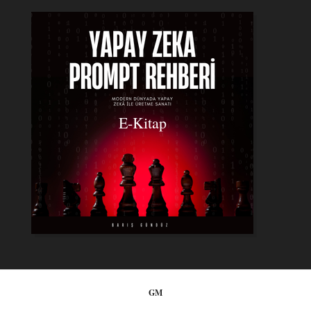
E-Kitap
GM