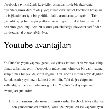
Facebook yayıncılığında izleyiciler açısından şöyle bir dezavantaj
diyebileceğimiz durum oluşuyor; kullanıcılar kişisel Facebook hesapları
ile bağlandıkları için bir gizlilik ihlali durumlarına yol açabilir. Tabi
güvenlik açığı tüm yayın platformları için geçerli fakat birebir kişisel
hesabınız görüldüğü için bir sıkıntı yaratabileceği izleyiciler tarafından
bir dezavantaj olarak görünüyor.
Youtube avantajları
YouTube’da yayın yapmak genellikle yüksek kaliteli canlı videoya sahip
olmak anlamına gelir. Facebook’ta mükemmel olmayan bir canlı yayına
sahip olmak bir şekilde sorun değilse, YouTube’da durum böyle değildir.
Burada canlı yayınınızın kalitesi önemlidir. Tabi doğru ekipmanı
kullandığınızdan emin olmanız gerekir. YouTube’a akış yapmanın
avantajları şunlardır:
Videolarınızın daha uzun bir ömrü vardır. Facebook izleyicileri en
son güncellemeleri ararken, YouTube izleyicileri ise kaybolmayan