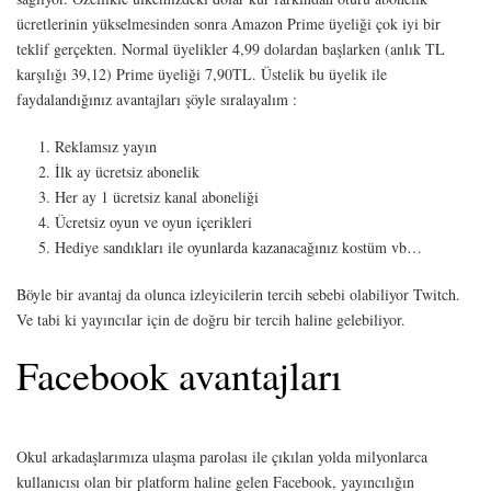
ücretlerinin yükselmesinden sonra Amazon Prime üyeliği çok iyi bir
teklif gerçekten. Normal üyelikler 4,99 dolardan başlarken (anlık TL
karşılığı 39,12) Prime üyeliği 7,90TL. Üstelik bu üyelik ile
faydalandığınız avantajları şöyle sıralayalım :
Reklamsız yayın
İlk ay ücretsiz abonelik
Her ay 1 ücretsiz kanal aboneliği
Ücretsiz oyun ve oyun içerikleri
Hediye sandıkları ile oyunlarda kazanacağınız kostüm vb…
Böyle bir avantaj da olunca izleyicilerin tercih sebebi olabiliyor Twitch.
Ve tabi ki yayıncılar için de doğru bir tercih haline gelebiliyor.
Facebook avantajları
Okul arkadaşlarımıza ulaşma parolası ile çıkılan yolda milyonlarca
kullanıcısı olan bir platform haline gelen Facebook, yayıncılığın