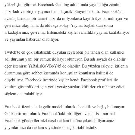
yükselişini görerek Facebook Gaming adı altında yayıncılığa zemin
hazırladı ve birçok yayıncı ile anlaşarak bünyesine kattı. Facebook’un
avantajlarından bir tanesi hazırda milyonlarca kayıtlı üye barındırıyor ve
çevrenize ulaşmanız da oldukça kolay. Yayına başladıktan sonra
arkadaşlarınız, çevreniz, listenizdeki kişiler rahatlıkla yayına katılabiliyor
ve yayından haberdar olabiliyor.
Twitch’te en çok rahatsızlık duyulan şeylerden bir tanesi olan kullanıcı
adı durumu yani bir rumuz ile kayıt olunuyor. Bu adı soyadı da olabilir
eğer istenirse YaRaLıKoVBoY45 de olabilir. Bu yüzden izleyici kitlenin
durumuna göre sohbet kısmında konuşulan konuların kalitesi de
düşebiliyor. Facebook üzerinde kişiler kendi Facebook profileri ile
katılım gösterdikleri için yerli yersiz yazılar, küfürler vb rahatsız edici
söylem de azalabiliyor.
Facebook üzerinde de gelir modeli olarak abonelik ve bağış bulunuyor.
Gelir arttırımı olarak Facebook’taki bir diğer avantaj ise, normal
Facebook gönderilerinizi nasıl reklam ile öne çıkartabiliyorsanız
yayınlarınızı da reklam sayesinde öne çıkartabilirsiniz.