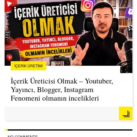
İÇERIK ÜRETIMI
İçerik Üreticisi Olmak – Youtuber,
Yayıncı, Blogger, Instagram
Fenomeni olmanın incelikleri
NO COMMENTS