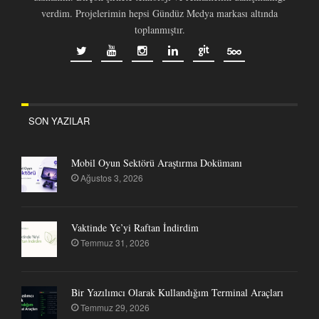
verdim. Projelerimin hepsi Gündüz Medya markası altında
toplanmıştır.
SON YAZILAR
Mobil Oyun Sektörü Araştırma Dokümanı
Ağustos 3, 2026
Vaktinde Ye’yi Raftan İndirdim
Temmuz 31, 2026
Bir Yazılımcı Olarak Kullandığım Terminal Araçları
Temmuz 29, 2026