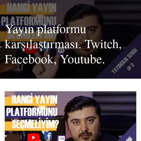
Vaktinde Ye’yi Raftan İndirdim
YAZILIM
TEMMUZ 31, 2026
/
0 COMMENTS
/
Yayın platformu
Bir Yazılımcı Olarak Kullandığım Terminal Araçları
YAZILIM
TEMMUZ 29, 2026
/
0 COMMENTS
/
karşılaştırması. Twitch,
Mobil Oyun Sektörü Araştırma Dokümanı
YAZILIM
AĞUSTOS 3, 2026
/
0 COMMENTS
/
Facebook, Youtube.