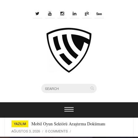
Bir Yazılımcı Olarak Kullandığım Terminal Araçları
YAZILIM
TEMMUZ 29, 2026
/
0 COMMENTS
/
Mobil Oyun Sektörü Araştırma Dokümanı
YAZILIM
AĞUSTOS 3, 2026
/
0 COMMENTS
/