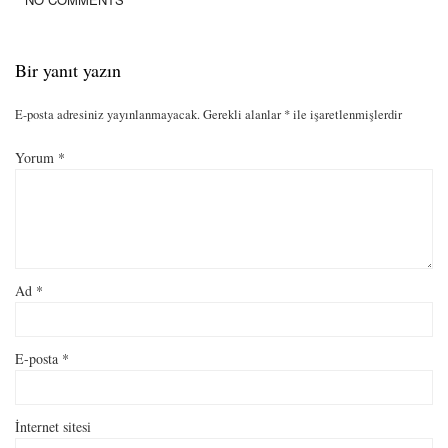
Bir yanıt yazın
E-posta adresiniz yayınlanmayacak.
Gerekli alanlar
*
ile işaretlenmişlerdir
Yorum
*
Ad
*
E-posta
*
İnternet sitesi