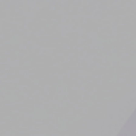
Vaktinde Ye’yi Raftan İndirdim
YAZILIM
TEMMUZ 31, 2026
/
0 COMMENTS
/
Bir Yazılımcı Olarak Kullandığım Terminal Araçları
YAZILIM
TEMMUZ 29, 2026
/
0 COMMENTS
/
Mobil Oyun Sektörü Araştırma Dokümanı
YAZILIM
AĞUSTOS 3, 2026
/
0 COMMENTS
/