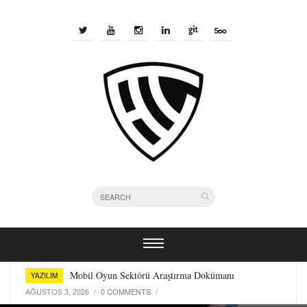
Bir Yazılımcı Olarak Kullandığım Terminal Araçları
YAZILIM
TEMMUZ 29, 2026
/
0 COMMENTS
/
Mobil Oyun Sektörü Araştırma Dokümanı
YAZILIM
AĞUSTOS 3, 2026
/
0 COMMENTS
/