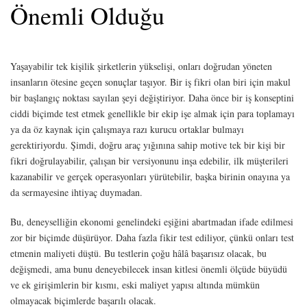
Önemli Olduğu
Yaşayabilir tek kişilik şirketlerin yükselişi, onları doğrudan yöneten
insanların ötesine geçen sonuçlar taşıyor. Bir iş fikri olan biri için makul
bir başlangıç noktası sayılan şeyi değiştiriyor. Daha önce bir iş konseptini
ciddi biçimde test etmek genellikle bir ekip işe almak için para toplamayı
ya da öz kaynak için çalışmaya razı kurucu ortaklar bulmayı
gerektiriyordu. Şimdi, doğru araç yığınına sahip motive tek bir kişi bir
fikri doğrulayabilir, çalışan bir versiyonunu inşa edebilir, ilk müşterileri
kazanabilir ve gerçek operasyonları yürütebilir, başka birinin onayına ya
da sermayesine ihtiyaç duymadan.
Bu, deneyselliğin ekonomi genelindeki eşiğini abartmadan ifade edilmesi
zor bir biçimde düşürüyor. Daha fazla fikir test ediliyor, çünkü onları test
etmenin maliyeti düştü. Bu testlerin çoğu hâlâ başarısız olacak, bu
değişmedi, ama bunu deneyebilecek insan kitlesi önemli ölçüde büyüdü
ve ek girişimlerin bir kısmı, eski maliyet yapısı altında mümkün
olmayacak biçimlerde başarılı olacak.