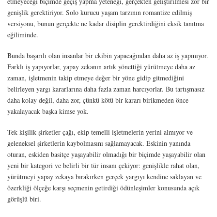
etmeyeceği biçimde geçiş yapma yeteneği, gerçekten geliştirilmesi zor bir
genişlik gerektiriyor. Solo kurucu yaşam tarzının romantize edilmiş
versiyonu, bunun gerçekte ne kadar disiplin gerektirdiğini eksik tanıtma
eğiliminde.
Bunda başarılı olan insanlar bir ekibin yapacağından daha az iş yapmıyor.
Farklı iş yapıyorlar, yapay zekanın artık yönettiği yürütmeye daha az
zaman, işletmenin takip etmeye değer bir yöne gidip gitmediğini
belirleyen yargı kararlarına daha fazla zaman harcıyorlar. Bu tartışmasız
daha kolay değil, daha zor, çünkü kötü bir kararı birikmeden önce
yakalayacak başka kimse yok.
Tek kişilik şirketler çağı, ekip temelli işletmelerin yerini almıyor ve
geleneksel şirketlerin kaybolmasını sağlamayacak. Eskinin yanında
oturan, eskiden basitçe yaşayabilir olmadığı bir biçimde yaşayabilir olan
yeni bir kategori ve belirli bir tür insanı çekiyor: genişlikle rahat olan,
yürütmeyi yapay zekaya bırakırken gerçek yargıyı kendine saklayan ve
özerkliği ölçeğe karşı seçmenin getirdiği ödünleşimler konusunda açık
görüşlü biri.