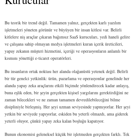
Bu teorik bir trend değil. Tamamen yalnız, gerçekten karlı yazılım
işletmeleri yöneten görünür ve büyüyen bir insan kitlesi var. Belirli
kitlelere niş araçlar çıkaran bağımsız SaaS kurucuları, yedi haneli gelire
ve çalışana sahip olmayan medya işletmeleri kuran içerik üreticileri,
yapay zekanın müşteri hizmetini, içeriği ve operasyonların anlamlı bir
kısmını yönettiği e-ticaret operatörleri.
Bu insanların ortak noktası her alanda olağanüstü yetenek değil. Belirli
bir tür genelci yetkinlik: ürün, pazarlama ve operasyonlar genelinde her
alanda yapay zeka araçlarını etkili biçimde yönlendirecek kadar anlayış,
buna eşlik eden, bir şeyin gerçekten kişisel yargılarını gerektirdiğini ne
zaman bilecekleri ve ne zaman tamamen devredilebileceğini bilme
disipliniyle birleşmiş. Her şeyi uzman seviyesinde yapmıyorlar. Her şeyi
yetkin bir seviyede yapıyorlar, eskiden bu yeterli olmazdı, ama giderek
yeterli oluyor, çünkü yapay zeka kalan boşluğu kapatıyor.
Bunun ekonomisi geleneksel küçük bir işletmeden gerçekten farklı. Tek