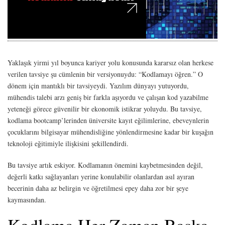
Yaklaşık yirmi yıl boyunca kariyer yolu konusunda kararsız olan herkese
verilen tavsiye şu cümlenin bir versiyonuydu: “Kodlamayı öğren.” O
dönem için mantıklı bir tavsiyeydi. Yazılım dünyayı yutuyordu,
mühendis talebi arzı geniş bir farkla aşıyordu ve çalışan kod yazabilme
yeteneği görece güvenilir bir ekonomik istikrar yoluydu. Bu tavsiye,
kodlama bootcamp’lerinden üniversite kayıt eğilimlerine, ebeveynlerin
çocuklarını bilgisayar mühendisliğine yönlendirmesine kadar bir kuşağın
teknoloji eğitimiyle ilişkisini şekillendirdi.
Bu tavsiye artık eskiyor. Kodlamanın önemini kaybetmesinden değil,
değerli katkı sağlayanları yerine konulabilir olanlardan asıl ayıran
becerinin daha az belirgin ve öğretilmesi epey daha zor bir şeye
kaymasından.