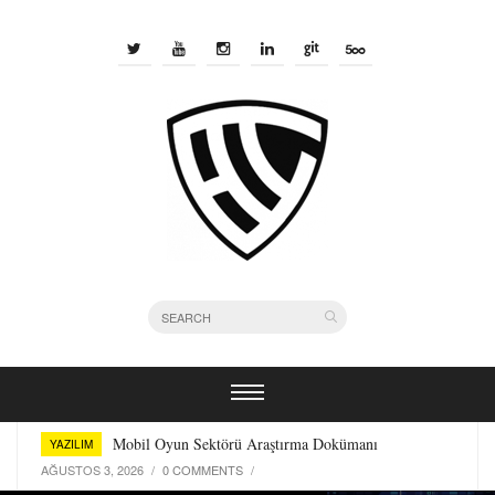
Bir Yazılımcı Olarak Kullandığım Terminal Araçları
YAZILIM
TEMMUZ 29, 2026
/
0 COMMENTS
/
Mobil Oyun Sektörü Araştırma Dokümanı
YAZILIM
AĞUSTOS 3, 2026
/
0 COMMENTS
/