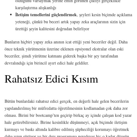
olduğunu varsaymak yerine emin görünen çıktıyı gerçeklikle
karşılaştırma alışkanlığı
İletişim temellerini güçlendirmek
, şeyleri kesin biçimde açıklama
yeteneği, çünkü bu beceri artık yapay zeka araçlarının sizin için
ürettiği şeyin kalitesini doğrudan belirliyor
Bunların hiçbiri yapay zeka anının icat ettiği yeni beceriler değil. Daha
önce teknik yürütmenin üzerine eklenen opsiyonel ekstralar olan eski
beceriler, şimdi yürütme katmanı giderek başka bir şey tarafından
devralındığı için birincil ayırt edici hale geldiler.
Rahatsız Edici Kısım
Bütün bunlardaki rahatsız edici gerçek, en değerli hale gelen becerilerin
yapılandırılmış bir müfredatta öğretilmesinin kodlamadan çok daha zor
olması. Birini bir bootcamp’ten geçirip birkaç ay içinde çalışan kod yazar
hale getirebilirsiniz. Birine kesinlikle düşünmeyi, açık biçimde iletişim
kurmayı ve baskı altında kalibre edilmiş şüpheciliği korumayı öğretmek
daha uzun sürüyor ve bir ders programına neredeyse hiç o kadar düzgün