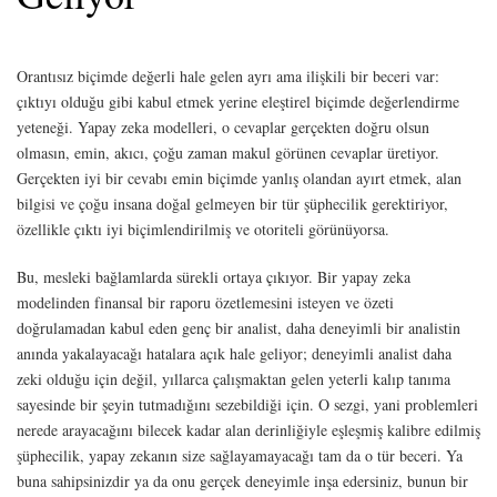
Orantısız biçimde değerli hale gelen ayrı ama ilişkili bir beceri var:
çıktıyı olduğu gibi kabul etmek yerine eleştirel biçimde değerlendirme
yeteneği. Yapay zeka modelleri, o cevaplar gerçekten doğru olsun
olmasın, emin, akıcı, çoğu zaman makul görünen cevaplar üretiyor.
Gerçekten iyi bir cevabı emin biçimde yanlış olandan ayırt etmek, alan
bilgisi ve çoğu insana doğal gelmeyen bir tür şüphecilik gerektiriyor,
özellikle çıktı iyi biçimlendirilmiş ve otoriteli görünüyorsa.
Bu, mesleki bağlamlarda sürekli ortaya çıkıyor. Bir yapay zeka
modelinden finansal bir raporu özetlemesini isteyen ve özeti
doğrulamadan kabul eden genç bir analist, daha deneyimli bir analistin
anında yakalayacağı hatalara açık hale geliyor; deneyimli analist daha
zeki olduğu için değil, yıllarca çalışmaktan gelen yeterli kalıp tanıma
sayesinde bir şeyin tutmadığını sezebildiği için. O sezgi, yani problemleri
nerede arayacağını bilecek kadar alan derinliğiyle eşleşmiş kalibre edilmiş
şüphecilik, yapay zekanın size sağlayamayacağı tam da o tür beceri. Ya
buna sahipsinizdir ya da onu gerçek deneyimle inşa edersiniz, bunun bir